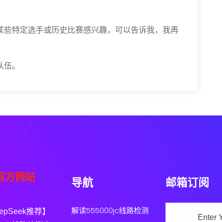
某些特定选手或历史比赛感兴趣，可以告诉我，我再
队伍。
导航
邮箱订阅
解读555000jc线路检测
pSeek推荐】