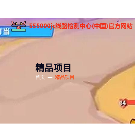
首页网
精品项目
首页
精品项目