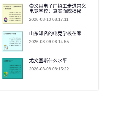
崇义县电子厂招工走进崇义
电竞学校：真实面貌揭秘
2026-03-10 08:17:11
山东知名的电竞学校在哪
2026-03-09 08:14:55
尤文图斯什么水平
2026-03-08 08:15:22