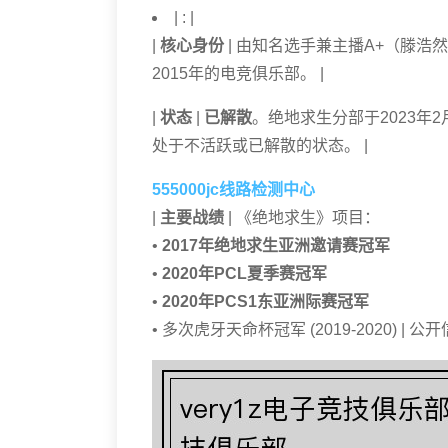
| : |
|
核心身份
| 由知名选手兼主播A+（滕浩
2015年的电竞俱乐部。 |
|
状态
|
已解散
。绝地求生分部于2023年2
处于不活跃或已解散的状态。 |
555000jc线路检测中心
|
主要战绩
| 《绝地求生》项目：
•
2017年绝地求生亚洲邀请赛冠军
•
2020年PCL夏季赛冠军
•
2020年PCS1东亚洲际赛冠军
• 多次虎牙天命杯冠军 (2019-2020)