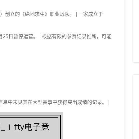
然）创立的《绝地求生》职业战队。 | 一家成立于
月25日暂停运营。 | 根据有限的参赛记录推断，可能
 | 公开信息中未见其在大型赛事中获得突出成绩的记录。 |