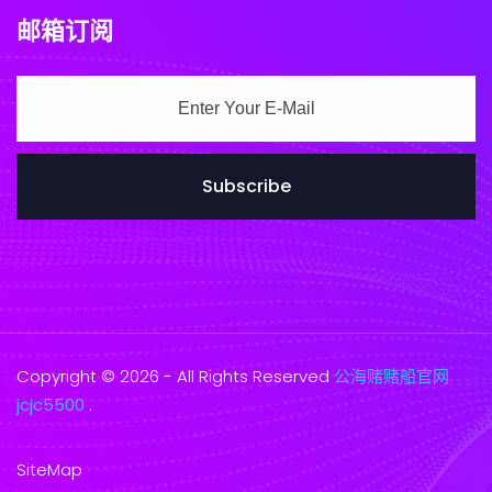
邮箱订阅
Subscribe
Copyright © 2026 - All Rights Reserved
公海赌赌船官网
jcjc5500
.
SiteMap