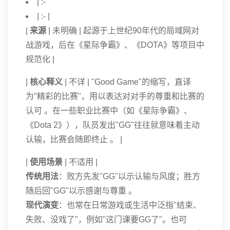
| :-
| :- |
|
来源
| 未明确 | 起源于上世纪90年代的局域网对
战游戏，后在《星际争霸》、《DOTA》等项目中
规范化 |
|
核心释义
| 不详 | "Good Game"的缩写，直译
为"精彩的比赛"，用以表达对对手的尊重和比赛的
认可 。在一些职业比赛中（如《星际争霸》、
《Dota 2》），队员发出"GG"往往就意味着主动
认输，比赛会随即终止 。 |
|
使用场景
| 不适用 |
传统用法
：败方先发"GG"以示认输与风度；胜方
随后回"GG"以示感谢与尊重 。
现代演变
：也常在日常游戏或生活中泛指"结束、
失败、没戏了"，例如"这门课要GG了"。也可