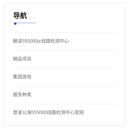
导航
解读555000jc线路检测中心
精品项目
集团游戏
服务种类
登录公海555000线路检测中心官网